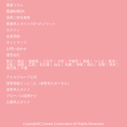
看護コラム
看護転職QA
採用ご担当者様
看護求人ガイドの3つのメリット
ログイン
会員登録
サイトマップ
お問い合わせ
運営会社
東京
｜
横浜
｜
相模原
｜
八王子
｜
大宮
｜
宇都宮
｜
高崎
｜
つくば
｜
新潟
｜
大阪
｜
福岡
｜
広島
｜
名古屋
｜
仙台
｜
札幌
｜
沖縄
｜
岡山
｜
京都
｜
熊本
｜
鹿児島
｜
千葉
アスカグループ公式
保育情報どっとこむ（保育求人ポータル）
保育求人ガイド
グローバル採用ナビ
介護求人ガイド
Copyright(C) Asuka Corporation All Rights Reserved.