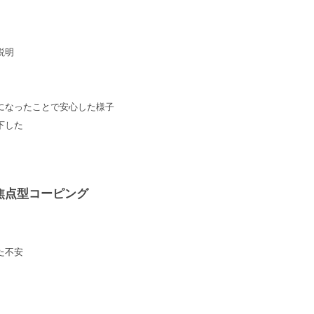
説明
になったことで安心した様子
下した
焦点型コーピング
た不安