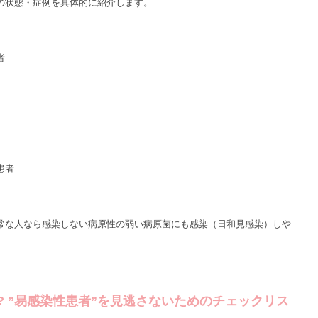
の状態・症例を具体的に紹介します。
者
患者
常な人なら感染しない病原性の弱い病原菌にも感染（日和見感染）しや
? ”易感染性患者”を見逃さないためのチェックリス