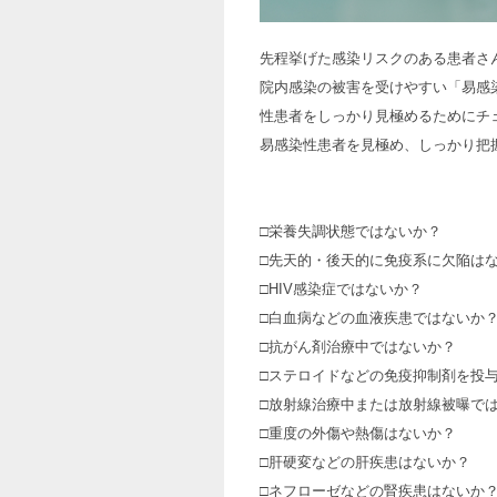
先程挙げた感染リスクのある患者さ
院内感染の被害を受けやすい「易感
性患者をしっかり見極めるためにチ
易感染性患者を見極め、しっかり把
□栄養失調状態ではないか？
□先天的・後天的に免疫系に欠陥は
□HIV感染症ではないか？
□白血病などの血液疾患ではないか
□抗がん剤治療中ではないか？
□ステロイドなどの免疫抑制剤を投
□放射線治療中または放射線被曝で
□重度の外傷や熱傷はないか？
□肝硬変などの肝疾患はないか？
□ネフローゼなどの腎疾患はないか