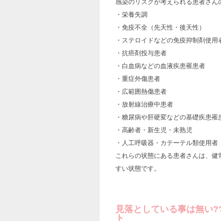
感染のリスクが考えられる患者さん
・栄養失調
・免疫不全（先天性・後天性）
・ステロイドなどの免疫抑制剤使用
・抗癌剤投与患者
・白血病などの血液疾患罹患者
・重症外傷患者
・広範囲熱傷患者
・放射線治療中患者
・糖尿病や肝硬変などの基礎疾患罹
・高齢者・新生児・未熟児
・人工呼吸器・カテーテル類使用者
これらの状態にある患者さんは、健
すい状態です。
見落としている事は無い?
ト