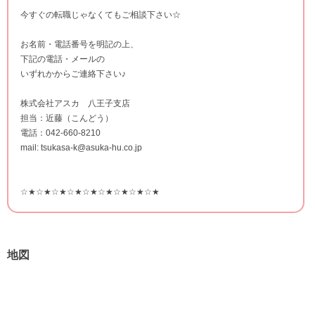
今すぐの転職じゃなくてもご相談下さい☆
お名前・電話番号を明記の上、
下記の電話・メールの
いずれかからご連絡下さい♪
株式会社アスカ 八王子支店
担当：近藤（こんどう）
電話：042-660-8210
mail: tsukasa-k@asuka-hu.co.jp
☆★☆★☆★☆★☆★☆★☆★☆★☆★
地図