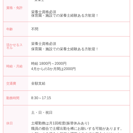
資格・免許
栄養士資格必須
保育園・施設での栄養士経験ある方歓迎！
不問
年齢
栄養士資格必須
活かせるス
キル
保育園・施設での栄養士経験ある方歓迎！
時給 1800円～2000円
時給・月給
4月からの3か月間は2000円
全額支給
交通費
8:30～17:15
勤務時間
土・日・祝日
土曜勤務は月1回程度(振替休みあり)
休日
職員の都合で土曜出勤を稀にお願いする可能があります。