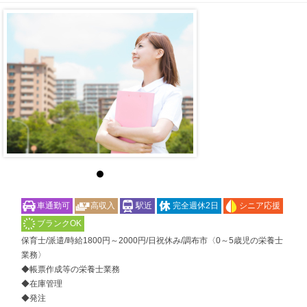
車通勤可
高収入
駅近
完全週休2日
シニア応援
ブランクOK
保育士/派遣/時給1800円～2000円/日祝休み/調布市〈0～5歳児の栄養士
業務〉
◆帳票作成等の栄養士業務
◆在庫管理
◆発注