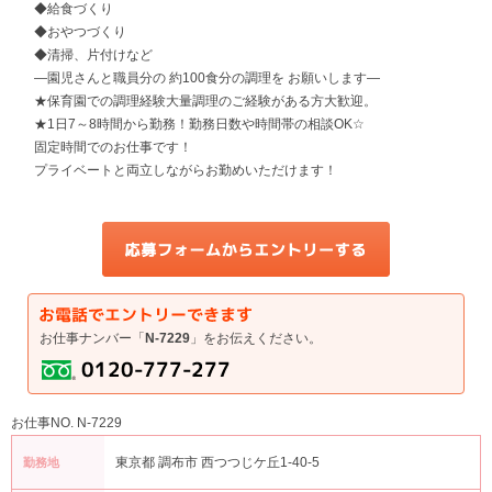
◆給食づくり
◆おやつづくり
◆清掃、片付けなど
―園児さんと職員分の 約100食分の調理を お願いします―
★保育園での調理経験大量調理のご経験がある方大歓迎。
★1日7～8時間から勤務！勤務日数や時間帯の相談OK☆
固定時間でのお仕事です！
プライベートと両立しながらお勤めいただけます！
お仕事ナンバー「
N-7229
」をお伝えください。
お仕事NO. N-7229
東京都 調布市 西つつじケ丘1-40-5
勤務地