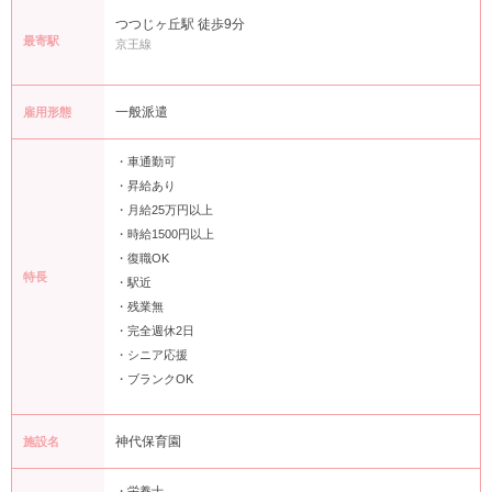
つつじヶ丘駅 徒歩9分
最寄駅
京王線
一般派遣
雇用形態
・車通勤可
・昇給あり
・月給25万円以上
・時給1500円以上
・復職OK
特長
・駅近
・残業無
・完全週休2日
・シニア応援
・ブランクOK
神代保育園
施設名
・栄養士