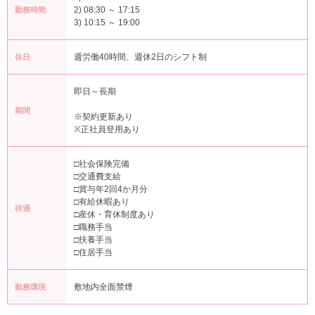
2) 08:30 ～ 17:15
勤務時間
3) 10:15 ～ 19:00
週労働40時間、週休2日のシフト制
休日
即日～長期
期間
※契約更新あり
※正社員登用あり
□社会保険完備
□交通費支給
□賞与年2回4か月分
□有給休暇あり
待遇
□産休・育休制度あり
□職務手当
□扶養手当
□住居手当
敷地内全面禁煙
勤務環境