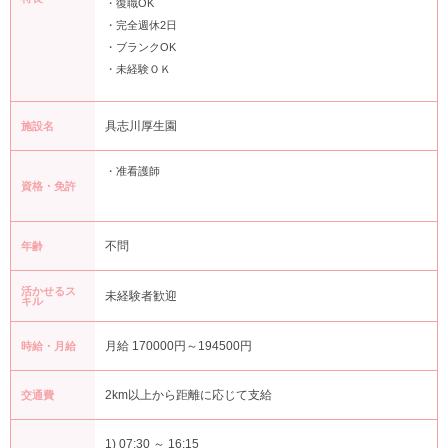
・復職OK
・完全週休2日
・ブランクOK
・未経験ＯＫ
具志川厚生園
施設名
・准看護師
資格・免許
不問
年齢
活かせるス
未経験者歓迎
キル
月給 170000円～194500円
時給・月給
2km以上から距離に応じて支給
交通費
1) 07:30 ～ 16:15