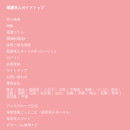
看護求人ガイドトップ
求人検索
特集
看護コラム
看護転職QA
採用ご担当者様
看護求人ガイドの3つのメリット
ログイン
会員登録
サイトマップ
お問い合わせ
運営会社
東京
｜
横浜
｜
相模原
｜
八王子
｜
大宮
｜
宇都宮
｜
高崎
｜
つくば
｜
新潟
｜
大阪
｜
福岡
｜
広島
｜
名古屋
｜
仙台
｜
札幌
｜
沖縄
｜
岡山
｜
京都
｜
熊本
｜
鹿児島
｜
千葉
アスカグループ公式
保育情報どっとこむ（保育求人ポータル）
保育求人ガイド
グローバル採用ナビ