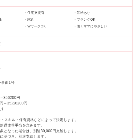
・住宅支援有
・昇給あり
上
・駅近
・ブランクOK
・WワークOK
・働くママにやさしい
院
格
外事由1号
～356200円
0円～35万6200円
)
験・スキル・保有資格などによって決定します。
、処遇改善手当を含みます。
象となった場合は、別途30,000円支給します。
定に基づき、別途支給します。