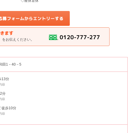
◇産休育休
」をお伝えください。
和田1－40－5
歩13分
内線
2分
内線
 徒歩10分
内線