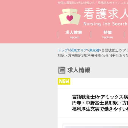
全国の看護師の求人情報なら「看護求人ガイド」にお
トップ
>
関東エリア
>
東京都
>言語聴覚士/ケア
町駅・方南町駅3駅利用可能☆/住宅手当あり
言語聴覚士/ケアミックス病院
円寺・中野富士見町駅・方南
福利厚生充実で働きやすい