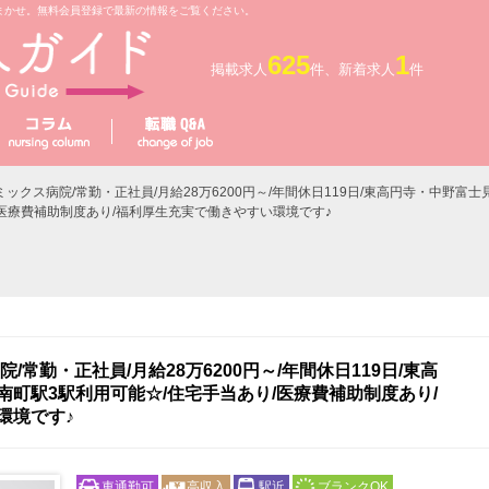
まかせ。無料会員登録で最新の情報をご覧ください。
625
1
掲載求人
件、新着求人
件
ミックス病院/常勤・正社員/月給28万6200円～/年間休日119日/東高円寺・中野富士
/医療費補助制度あり/福利厚生充実で働きやすい環境です♪
/常勤・正社員/月給28万6200円～/年間休日119日/東高
町駅3駅利用可能☆/住宅手当あり/医療費補助制度あり/
環境です♪
車通勤可
高収入
駅近
ブランクOK