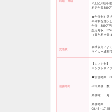
時給・月給
※上記月給を
想定年収389万
★年俸制も選
年俸制を選択
年俸：389万円
想定月収：324,
（賞与相当分
会社規定によ
交通費
マイカー通勤
【シフト制】
※シフトサイク
◆実働時間：8
平均勤務日数：
勤務時間
勤務曜日：月
勤務時間
08:45～17:45