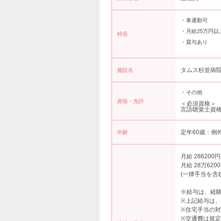
・車通勤可
・月給25万円以
特長
・賞与あり
タムス杉並病
施設名
・その他
資格・免許
＜必須資格＞
言語聴覚士資
定年60歳：例
年齢
月給 286200円
月給 28万620
(一律手当を含む
※給与は、経
※上記給与は
※住宅手当の対
※交通費は規