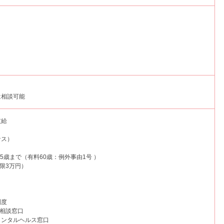
は相談可能
支給
ナス）
65歳まで（有料60歳：例外事由1号 ）
限3万円）
制度
ト相談窓口
メンタルヘルス窓口