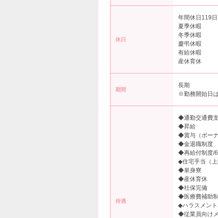
年間休日119日
夏季休暇
冬季休暇
休日
慶弔休暇
有給休暇
産休育休
長期
期間
※勤務開始日
◆通勤交通費
◆昇給
◆賞与（ボー
◆金退職制度
◆再給付制度/
◆住宅手当（上
◆単身寮
◆産休育休
◆社保完備
◆医療費補助
待遇
◆ハラスメン
◆従業員向け