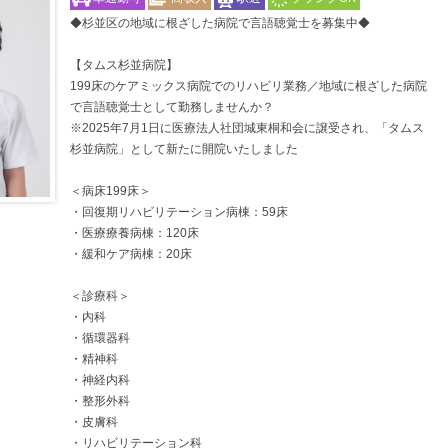
◆杉並区の地域に根ざした病院で言語聴覚士を募集中◆
【タムス杉並病院】
199床のケアミックス病院でのリハビリ業務／地域に根ざした病院
で言語聴覚士として勤務しませんか？
※2025年7月1日に医療法人社団城東桐和会に譲受され、「タムス
杉並病院」として新たに開院いたしました
＜病床199床＞
・回復期リハビリテーション病棟：59床
・医療療養病棟：120床
・緩和ケア病棟：20床
＜診療科＞
・内科
・循環器科
・精神科
・神経内科
・整形外科
・皮膚科
・リハビリテーション科