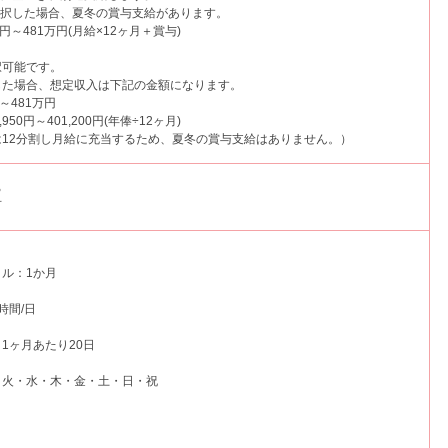
選択した場合、夏冬の賞与支給があります。
円～481万円(月給×12ヶ月＋賞与)
択可能です。
した場合、想定収入は下記の金額になります。
～481万円
950円～401,200円(年俸÷12ヶ月)
は12分割し月給に充当するため、夏冬の賞与支給はありません。）
る
可
ル：1か月
時間/日
1ヶ月あたり20日
・火・水・木・金・土・日・祝