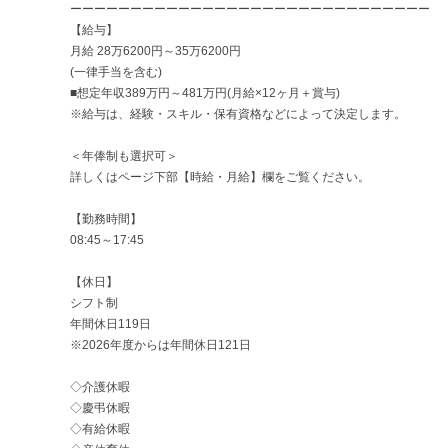
ーーーーーーーーーーーーーーーーーーーーーーーーーーーーーー
【給与】
月給 28万6200円～35万6200円
(一律手当を含む)
■想定年収389万円～481万円(月給×12ヶ月＋賞与)
※給与は、経験・スキル・保有資格などによって決定します。
＜年俸制も選択可＞
詳しくはページ下部【時給・月給】欄をご覧ください。
【勤務時間】
08:45～17:45
【休日】
シフト制
年間休日119日
※2026年度からは年間休日121日
◇介護休暇
◇慶弔休暇
◇有給休暇