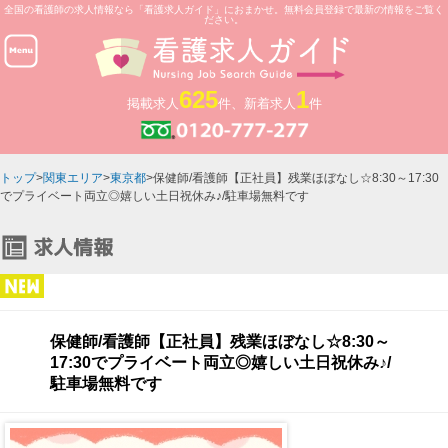
全国の看護師の求人情報なら「看護求人ガイド」におまかせ。無料会員登録で最新の情報をご覧く
ださい。
625
1
掲載求人
件、新着求人
件
トップ
>
関東エリア
>
東京都
>保健師/看護師【正社員】残業ほぼなし☆8:30～17:30
でプライベート両立◎嬉しい土日祝休み♪/駐車場無料です
保健師/看護師【正社員】残業ほぼなし☆8:30～
17:30でプライベート両立◎嬉しい土日祝休み♪/
駐車場無料です