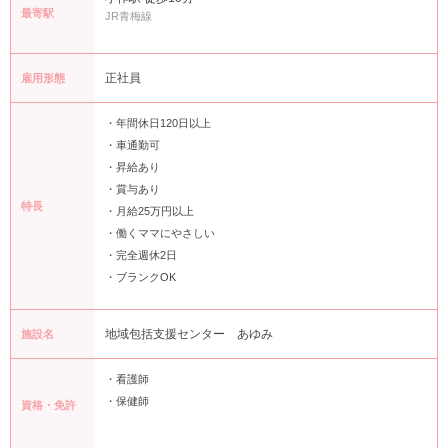
最寄駅
JR青梅線
正社員
雇用形態
・年間休日120日以上
・車通勤可
・昇給あり
・賞与あり
特長
・月給25万円以上
・働くママにやさしい
・完全週休2日
・ブランクOK
地域包括支援センター あゆみ
施設名
・看護師
・保健師
資格・免許