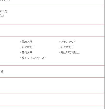
歩10分
毛線
・昇給あり
・ブランクOK
・託児所あり
・託児所あり
・賞与あり
・月給25万円以上
・働くママにやさしい
前橋