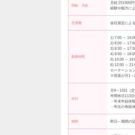
月給 251900円
時給・月給
経験や能力に
会社規定によ
交通費
1) 7:00 ～ 16:0
2) 8:00 ～ 17:0
3) 8:30 ～ 17:3
4) 9:00 ～ 18:0
勤務時間
5) 10:00 ～ 19
6) 12:00 ～ 21
ローテーショ
※宿直が月1～
月9～10日（
年間休日113日
休日
・年末年始休暇
・年次の有給休
即日～期間の
期間