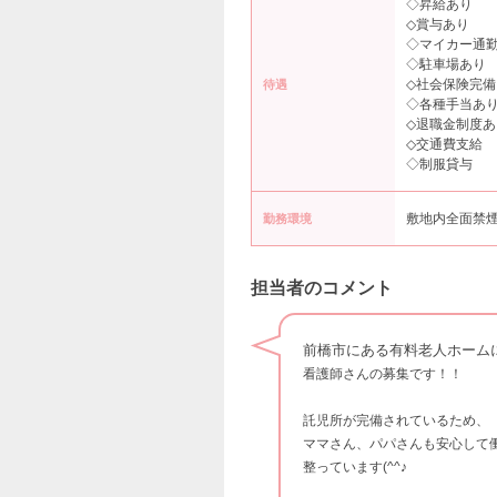
◇昇給あり
◇賞与あり
◇マイカー通
◇駐車場あり
◇社会保険完備
待遇
◇各種手当あ
◇退職金制度あ
◇交通費支給
◇制服貸与
敷地内全面禁
勤務環境
担当者のコメント
前橋市にある有料老人ホーム
看護師さんの募集です！！
託児所が完備されているため、
ママさん、パパさんも安心して
整っています(^^♪