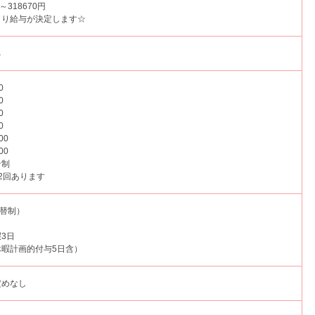
～318670円
より給与が決定します☆
る
0
0
0
0
:00
:00
ン制
2回あります
交替制）
3日
暇計画的付与5日含）
定めなし