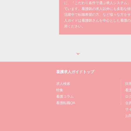
に、「こだわり条件で選ぶ求人システム」
ています。看護師の求人以外にも多彩な情
活躍中で転職希望の方、など様々な方をサ
人ガイドは看護師さんを中心とした看護の
用ください。
看護求人ガイドトップ
求人検索
採
特集
看
看護コラム
ロ
看護転職QA
会
サ
お