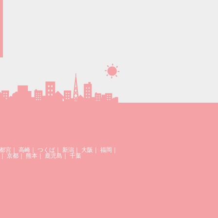
都宮
｜
高崎
｜
つくば
｜
新潟
｜
大阪
｜
福岡
｜
｜
京都
｜
熊本
｜
鹿児島
｜
千葉