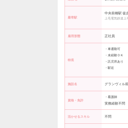
中央前橋駅 徒
最寄駅
上毛電気鉄道上
正社員
雇用形態
・車通勤可
・未経験ＯＫ
特長
・託児所あり
・駅近
グランヴィル
施設名
・看護師
資格・免許
実務経験不問
不問
活かせるスキル