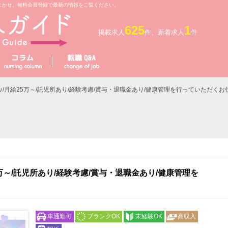
まかせ。無料会員登録で最新の情報をご覧ください。
625
1
掲載求人
件、新着求人
件
K♪/月給25万～/託児所あり/経験考慮/賞与・退職金あり/健康管理を行っていただくお
5万～/託児所あり/経験考慮/賞与・退職金あり/健康管理を
!
車通勤可
ブランクOK
未経験OK
高収入