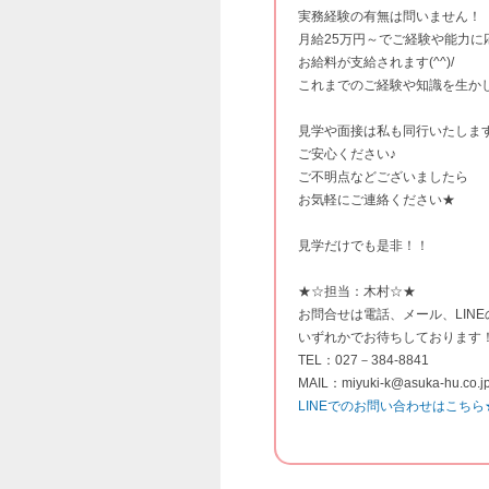
実務経験の有無は問いません！
月給25万円～でご経験や能力に
お給料が支給されます(^^)/
これまでのご経験や知識を生か
見学や面接は私も同行いたしま
ご安心ください♪
ご不明点などございましたら
お気軽にご連絡ください★
見学だけでも是非！！
★☆担当：木村☆★
お問合せは電話、メール、LINE
いずれかでお待ちしております
TEL：027－384-8841
MAIL：miyuki-k@asuka-hu.co.j
LINEでのお問い合わせはこちら