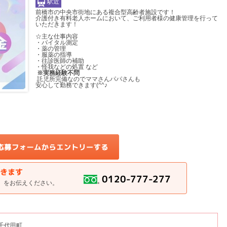
駅近
前橋市の中央市街地にある複合型高齢者施設です！
介護付き有料老人ホームにおいて、ご利用者様の健康管理を行って
いただきます！
☆主な仕事内容
・バイタル測定
・薬の管理
・服薬の指導
・往診医師の補助
・怪我などの処置 など
※実務経験不問
託児所完備なのでママさんパパさんも
安心して勤務できます(^^♪
」をお伝えください。
 千代田町