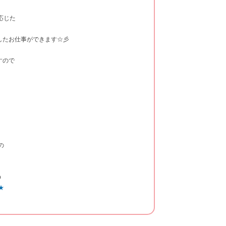
応じた
したお仕事ができます☆彡
すので
の
！
p
★