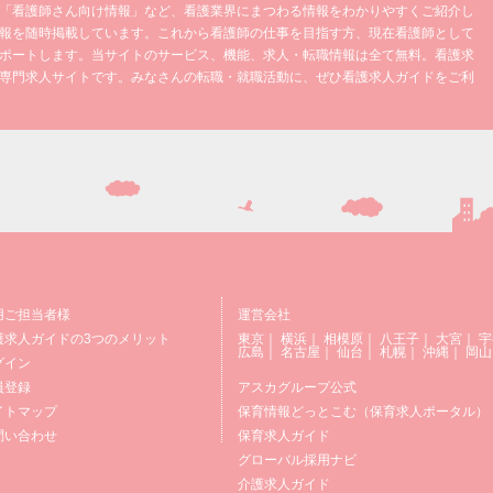
「看護師さん向け情報」など、看護業界にまつわる情報をわかりやすくご紹介し
報を随時掲載しています。これから看護師の仕事を目指す方、現在看護師として
ポートします。当サイトのサービス、機能、求人・転職情報は全て無料。看護求
専門求人サイトです。みなさんの転職・就職活動に、ぜひ看護求人ガイドをご利
用ご担当者様
運営会社
護求人ガイドの3つのメリット
東京
｜
横浜
｜
相模原
｜
八王子
｜
大宮
｜
宇
広島
｜
名古屋
｜
仙台
｜
札幌
｜
沖縄
｜
岡山
グイン
員登録
アスカグループ公式
イトマップ
保育情報どっとこむ（保育求人ポータル）
問い合わせ
保育求人ガイド
グローバル採用ナビ
介護求人ガイド