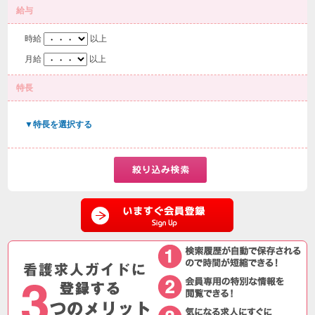
給与
時給
以上
月給
以上
特長
▼特長を選択する