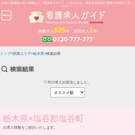
全国の看護師の求人情報なら「看護求人ガイド」におまかせ。無料会員登録で最新の情報をご覧く
ださい。
625
1
掲載求人
件、新着求人
件
トップ
>
関東エリア
>
栃木県
>検索結果
0
件の求人が該当しました。
栃木県
×
塩谷郡塩谷町
の求人情報をご紹介いたします。