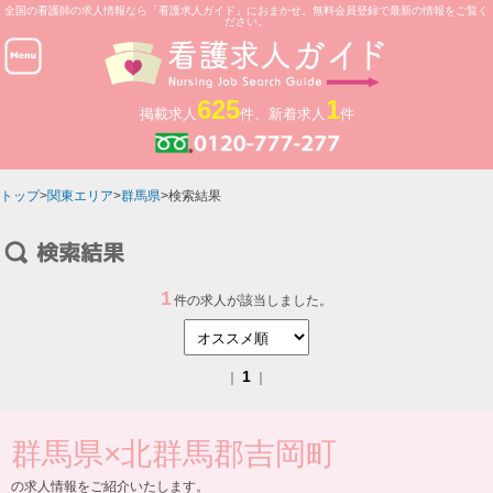
全国の看護師の求人情報なら「看護求人ガイド」におまかせ。無料会員登録で最新の情報をご覧く
ださい。
625
1
掲載求人
件、新着求人
件
トップ
>
関東エリア
>
群馬県
>検索結果
1
件の求人が該当しました。
1
｜
｜
群馬県
×
北群馬郡吉岡町
の求人情報をご紹介いたします。