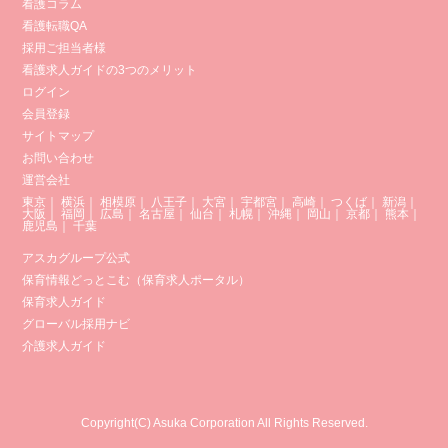
看護コラム
看護転職QA
採用ご担当者様
看護求人ガイドの3つのメリット
ログイン
会員登録
サイトマップ
お問い合わせ
運営会社
東京
｜
横浜
｜
相模原
｜
八王子
｜
大宮
｜
宇都宮
｜
高崎
｜
つくば
｜
新潟
｜
大阪
｜
福岡
｜
広島
｜
名古屋
｜
仙台
｜
札幌
｜
沖縄
｜
岡山
｜
京都
｜
熊本
｜
鹿児島
｜
千葉
アスカグループ公式
保育情報どっとこむ（保育求人ポータル）
保育求人ガイド
グローバル採用ナビ
介護求人ガイド
Copyright(C) Asuka Corporation All Rights Reserved.