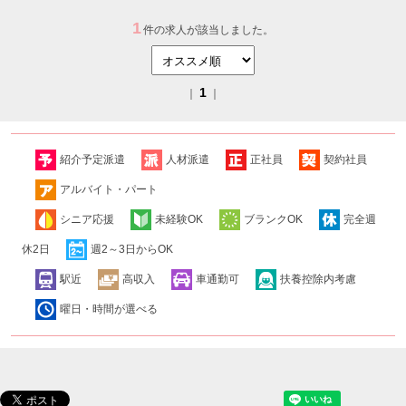
1
件の求人が該当しました。
1
｜
｜
紹介予定派遣
人材派遣
正社員
契約社員
アルバイト・パート
シニア応援
未経験OK
ブランクOK
完全週
休2日
週2～3日からOK
駅近
高収入
車通勤可
扶養控除内考慮
曜日・時間が選べる