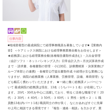
仕事内容
■地域密着型の最成病院にて経理事務職員を募集しています■ 【業務内
容】 ＜ケアミックス病院における経理事務業務全般をお任せします＞
★総務課における経理業務全般(各種報告書類作成含む) ・入出金管理
（会計ソフト・ネットバンキング入力）日常会計入力～月次試算表作成
まで ・請求書、各種書類の管理 ・小口対応、診療費精算 ・決算業務(グ
ループ本部との連携) ・各種官公庁提出書類作成 ※経理が主な業務にな
りますが、病院の総務業務（人事業務、労務管理、設備、車両管理）な
ども幅広く携わっていただきます。 ★一緒に働く総務課メンバーにつ
いて 最成病院の総務課は現在、13名（うちパート１名）が在籍してい
ます。 20代・30代を中心に活躍しており、明るく活発な職場です！ 20
代：２ 30代：４ 40代：３ 50代：３ 60代：１ 男性：女性＝２：１ 職
員数13名(内パート1名) 職員同士の仲が良く、なにかあればすぐに先輩
や上司に相談できる環境です！ 『報告・連絡・相談』を欠かさず、業