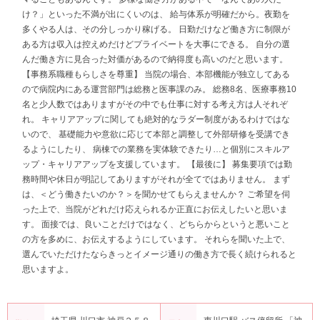
け？」といった不満が出にくいのは、 給与体系が明確だから。夜勤を
多くやる人は、その分しっかり稼げる。 日勤だけなど働き方に制限が
ある方は収入は控えめだけどプライベートを大事にできる。 自分の選
んだ働き方に見合った対価があるので納得度も高いのだと思います。
【事務系職種もらしさを尊重】 当院の場合、本部機能が独立してある
ので病院内にある運営部門は総務と医事課のみ。 総務8名、医療事務10
名と少人数ではありますがその中でも仕事に対する考え方は人それぞ
れ。 キャリアアップに関しても絶対的なラダー制度があるわけではな
いので、 基礎能力や意欲に応じて本部と調整して外部研修を受講でき
るようにしたり、 病棟での業務を実体験できたり…と個別にスキルア
ップ・キャリアアップを支援しています。 【最後に】 募集要項では勤
務時間や休日が明記してありますがそれが全てではありません。 まず
は、＜どう働きたいのか？＞を聞かせてもらえませんか？ ご希望を伺
った上で、当院がどれだけ応えられるか正直にお伝えしたいと思いま
す。 面接では、良いことだけではなく、どちらからというと悪いこと
の方を多めに、お伝えするようにしています。 それらを聞いた上で、
選んでいただけたならきっとイメージ通りの働き方で長く続けられると
思いますよ。