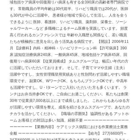
域包括ケア病床や回復期リハ病床も有する全390床の高齢者専門病院で
す。 常勤職員の平均年齢は30代前半、リハビリ職員では20代が、医師
も30代が中心に活躍中。 患者様が地域で安心して生活し、人生を全う
できるように 医師、看護師、リハビリ職員、薬剤師、栄養士、ソーシ
ャルワーカー…など 多職種によるチーム医療を実践しています。 頻度
高く行われるカンファレンスでは 年齢や入職歴も関係なく、若い職員
たちが積極的に意見を出し合う活気ある病院です。 【開設】2006年11
月 【診療科】内科・精神科・リハビリテーション科 【許可病床】390
床 認知症治療病床240床、一般病床45床、地域包括ケア病床45床、回
復期リハ病床60床 【従業員構成】 タムスグループは、幅広い年代の方
に活躍していただいております。 そして、子育てママや主婦（主夫）
活躍中ですし、女性管理職登用実績ありと性別問わず活躍しやすい職場
環境です。 副業OK、WワークOK、もちろんブランクOKです。中高年
も活躍中ですし、U・Iターンでご入社いただいた方も多くいます。 ラ
ンチはお弁当持参OKです。ご自由にお過ごしください。 私たちは創業
30年で従業員7,000名以上にまで成長しました。 これからもあらゆる方
が活躍しやすい環境を整え、成長を続けるタムスグループで、あなたの
チカラを活かしてください。 【職場の雰囲気】 協調性がある アットホ
ーム お客様との対話は多い 知識、経験不要 ーーーーーーーーーーーー
ーーーーーー 【業務内容】 ケアミックス病院における作業療法士業務
全般 ーーーーーーーーーーーーーーーーーー 【給与】 27万6600円～