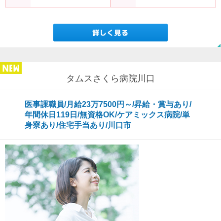
タムスさくら病院川口
医事課職員/月給23万7500円～/昇給・賞与あり/
年間休日119日/無資格OK/ケアミックス病院/単
身寮あり/住宅手当あり/川口市