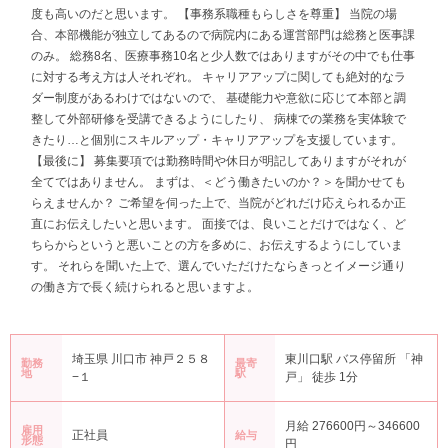
度も高いのだと思います。 【事務系職種もらしさを尊重】 当院の場
合、本部機能が独立してあるので病院内にある運営部門は総務と医事課
のみ。 総務8名、医療事務10名と少人数ではありますがその中でも仕事
に対する考え方は人それぞれ。 キャリアアップに関しても絶対的なラ
ダー制度があるわけではないので、 基礎能力や意欲に応じて本部と調
整して外部研修を受講できるようにしたり、 病棟での業務を実体験で
きたり…と個別にスキルアップ・キャリアアップを支援しています。
【最後に】 募集要項では勤務時間や休日が明記してありますがそれが
全てではありません。 まずは、＜どう働きたいのか？＞を聞かせても
らえませんか？ ご希望を伺った上で、当院がどれだけ応えられるか正
直にお伝えしたいと思います。 面接では、良いことだけではなく、ど
ちらからというと悪いことの方を多めに、お伝えするようにしていま
す。 それらを聞いた上で、選んでいただけたならきっとイメージ通り
の働き方で長く続けられると思いますよ。
埼玉県 川口市 神戸２５８
東川口駅 バス停留所 「神
勤務
最寄
地
駅
−１
戸」 徒歩 1分
月給 276600円～346600
雇用
正社員
給与
形態
円