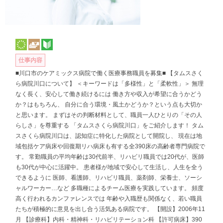
仕事内容
■川口市のケアミックス病院で働く医療事務職員を募集■ 【タムスさく
ら病院川口について】 ＜キーワードは「多様性」と「柔軟性」＞ 無理
なく長く、安心して働き続けるには 働き方や収入が希望に合うかどう
か？はもちろん、 自分に合う環境・風土かどうか？という点も大切か
と思います。 まずはその判断材料として、職員一人ひとりの「その人
らしさ」を尊重する 「タムスさくら病院川口」をご紹介します！ タム
スさくら病院川口は、認知症に特化した病院として開院し、 現在は地
域包括ケア病床や回復期リハ病床も有する全390床の高齢者専門病院で
す。 常勤職員の平均年齢は30代前半、リハビリ職員では20代が、医師
も30代が中心に活躍中。 患者様が地域で安心して生活し、人生を全う
できるように 医師、看護師、リハビリ職員、薬剤師、栄養士、ソーシ
ャルワーカー…など 多職種によるチーム医療を実践しています。 頻度
高く行われるカンファレンスでは 年齢や入職歴も関係なく、若い職員
たちが積極的に意見を出し合う活気ある病院です。 【開設】2006年11
月 【診療科】内科・精神科・リハビリテーション科 【許可病床】390