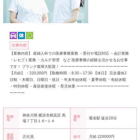
仕事内容
【業務内容】 産婦人科での医療事務業務 ・受付や電話対応 ・会計業務
・レセプト業務 ・カルテ管理 など 医療事務の経験を活かせるお仕事
です！ ブランク復帰大歓迎！ ーーーーーーーーーーーーーーーーーー
【月給】 ・220,000円 【勤務時間 ・8:30～17:30 【休日】 完全週休2
日制 ・木曜日、日曜日・祝日 ・年末年始休暇 ・夏季休暇 ・有給休暇
・特別休暇 ・産前産後休暇 ・育児休業 ーーーーーーーーーーーーーー
ーーーー
神奈川県 横浜市鶴見区 馬
勤務
最寄
菊名駅 徒歩20分
地
駅
場７丁目１６−１４
雇用
正社員
月給 220000円
給与
形態