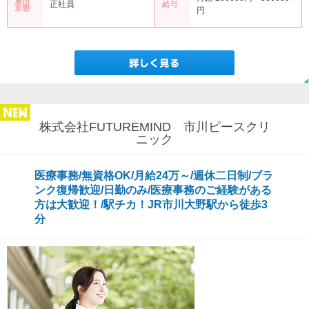
雇用
正社員
給与
形態
円
株式会社FUTUREMIND 市川ピースクリ
ニック
医療事務/無資格OK/月給24万～/週休二日制/ブラ
ンク復帰歓迎/日勤のみ/医療事務のご経験がある
方は大歓迎！/駅チカ！JR市川大野駅から徒歩3
分