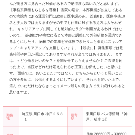
んだ働き方に見合った対価があるので納得度も高いのだと思います。
【事務系職種もらしさを尊重】 当院の場合、本部機能が独立してある
ので病院内にある運営部門は総務と医事課のみ。 総務8名、医療事務10
名と少人数ではありますがその中でも仕事に対する考え方は人それぞ
れ。 キャリアアップに関しても絶対的なラダー制度があるわけではな
いので、 基礎能力や意欲に応じて本部と調整して外部研修を受講でき
るようにしたり、 病棟での業務を実体験できたり…と個別にスキルア
ップ・キャリアアップを支援しています。 【最後に】 募集要項では勤
務時間や休日が明記してありますがそれが全てではありません。 まず
は、＜どう働きたいのか？＞を聞かせてもらえませんか？ ご希望を伺
った上で、当院がどれだけ応えられるか正直にお伝えしたいと思いま
す。 面接では、良いことだけではなく、どちらからというと悪いこと
の方を多めに、お伝えするようにしています。 それらを聞いた上で、
選んでいただけたならきっとイメージ通りの働き方で長く続けられると
思いますよ。
埼玉県 川口市 神戸２５８
東川口駅 バス停留所 「神
勤務
最寄
地
駅
−１
戸」 徒歩 1分
月給 266600円～336600