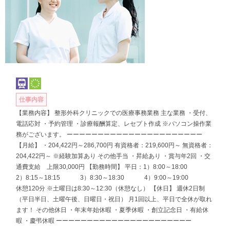
仕事内容
【業務内容】 整形外科クリニックでの医療事務業務 主な業務 ・受付、
電話応対 ・予約管理 ・診療報酬算定、レセプト作成 ※パソコン操作業
務がございます。 ーーーーーーーーーーーーーーーーーーーーーー
【月給】 ・204,422円～286,700円 有資格者：219,600円～ 無資格者：
204,422円～ ※経験加算あり その他手当 ・昇給あり ・賞与年2回 ・交
通費支給 上限30,000円 【勤務時間】 平日：1）8:00～18:00
2）8:15～18:15 3）8:30～18:30 4）9:00～19:00
休憩120分 ※土曜日は8:30～12:30（休憩なし） 【休日】 週休2日制
（平日半日、土曜午後、日曜日・祝日） 月1回以上、平日で全休が取れ
ます！ その他休日 ・年末年始休暇 ・夏季休暇 ・創立記念日 ・有給休
暇 ・慶弔休暇 ーーーーーーーーーーーーーーーーーーーーーー