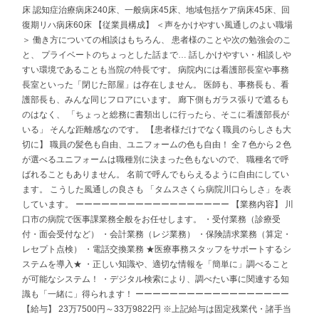
床 認知症治療病床240床、一般病床45床、地域包括ケア病床45床、回
復期リハ病床60床 【従業員構成】 ＜声をかけやすい風通しのよい職場
＞ 働き方についての相談はもちろん、 患者様のことや次の勉強会のこ
と、 プライベートのちょっとした話まで… 話しかけやすい・相談しや
すい環境であることも当院の特長です。 病院内には看護部長室や事務
長室といった「閉じた部屋」は存在しません。 医師も、事務長も、看
護部長も、みんな同じフロアにいます。 廊下側もガラス張りで遮るも
のはなく、 「ちょっと総務に書類出しに行ったら、そこに看護部長が
いる」 そんな距離感なのです。 【患者様だけでなく職員のらしさも大
切に】 職員の髪色も自由、ユニフォームの色も自由！ 全７色から２色
が選べるユニフォームは職種別に決まった色もないので、 職種名で呼
ばれることもありません。 名前で呼んでもらえるように自由にしてい
ます。 こうした風通しの良さも 「タムスさくら病院川口らしさ」を表
しています。 ーーーーーーーーーーーーーーーーーー 【業務内容】 川
口市の病院で医事課業務全般をお任せします。 ・受付業務（診療受
付・面会受付など） ・会計業務（レジ業務） ・保険請求業務（算定・
レセプト点検） ・電話交換業務 ★医療事務スタッフをサポートするシ
ステムを導入★ ・正しい知識や、適切な情報を「簡単に」調べること
が可能なシステム！ ・デジタル検索により、調べたい事に関連する知
識も「一緒に」得られます！ ーーーーーーーーーーーーーーーーーー
【給与】 23万7500円～33万9822円 ※上記給与は固定残業代・諸手当