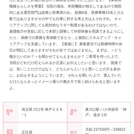
方に見合った対価があるので納得度も高いのだと思います。 【事務系
職種もらしさを尊重】 当院の場合、本部機能が独立してあるので病院
内にある運営部門は総務と医事課のみ。 総務8名、医療事務10名と少人
数ではありますがその中でも仕事に対する考え方は人それぞれ。 キャ
リアアップに関しても絶対的なラダー制度があるわけではないので、
基礎能力や意欲に応じて本部と調整して外部研修を受講できるようにし
たり、 病棟での業務を実体験できたり…と個別にスキルアップ・キャ
リアアップを支援しています。 【最後に】 募集要項では勤務時間や休
日が明記してありますがそれが全てではありません。 まずは、＜どう
働きたいのか？＞を聞かせてもらえませんか？ ご希望を伺った上で、
当院がどれだけ応えられるか正直にお伝えしたいと思います。 面接で
は、良いことだけではなく、どちらからというと悪いことの方を多め
に、お伝えするようにしています。 それらを聞いた上で、選んでいた
だけたならきっとイメージ通りの働き方で長く続けられると思います
よ。
埼玉県 川口市 神戸２５８
東川口駅 バス停留所 「神
勤務
最寄
地
駅
−１
戸」 徒歩 1分
月給 237500円～339822
雇用
正社員
給与
形態