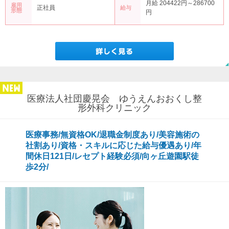
月給 204422円～286700
雇用
正社員
給与
形態
円
医療法人社団慶晃会 ゆうえんおおくし整
形外科クリニック
医療事務/無資格OK/退職金制度あり/美容施術の
社割あり/資格・スキルに応じた給与優遇あり/年
間休日121日/レセプト経験必須/向ヶ丘遊園駅徒
歩2分/