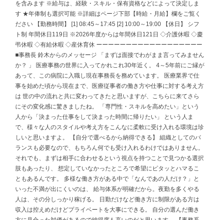
を含みます ※給与は、経験・スキル・保有資格などによって決定しま
す ★年俸制も選択可能 ※詳細はページ下部【時給・月給】欄をご覧く
ださい 【勤務時間】 [1] 08:45～17:45 [2] 10:00～19:00 【休日】 シフ
ト制 年間休日119日 ※2026年度からは年間休日121日 ◇介護休暇 ◇慶
弔休暇 ◇有給休暇 ◇産休育休 ーーーーーーーーーーーーーーーーーー
■事務長 鈴木からのメッセージ 「まずは面接でわがまま言ってみません
か？ 」 医療事務の世界に入ってかれこれ30年近く。 4～5年前にご縁が
あって、この病院に入職し現在事務長を務めています。 医療業界で仕
事を始めた頃から現在まで、医療従事者の働き方や仕事に対する考え方
は 世の中の流れと共に変わってきたと思いますが、こちらに来てさら
にその変化感に驚きましたね。 「専門性・スキルを高めたい」という
人から「決まった仕事をして決まった時間に帰りたい」 という人ま
で、様々な人のスタイルや考え方をこんなに柔軟に受け入れる環境は珍
しいと思いますよ。 【自分で選べるから納得できる】 組織としてのバ
ランスも必要なので、もちろん何でも受け入れるわけではありません。
それでも、まずは相手に合わせるという視点を持つことで見つかる選択
肢もあったり、 想定していなかったところで希望にピタッとハマるこ
ともあるんです。 多様な働き方がある中で「なんであの人だけ？」と
いった不満が出にくいのは、 給与体系が明確だから。夜勤を多くやる
人は、その分しっかり稼げる。 日勤だけなど働き方に制限がある方は
収入は控えめだけどプライベートを大事にできる。 自分の選んだ働き