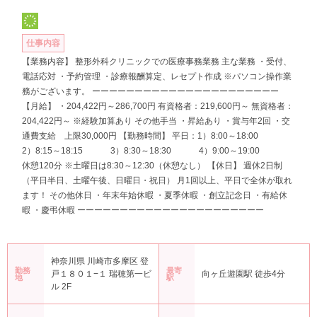
仕事内容
【業務内容】 整形外科クリニックでの医療事務業務 主な業務 ・受付、
電話応対 ・予約管理 ・診療報酬算定、レセプト作成 ※パソコン操作業
務がございます。 ーーーーーーーーーーーーーーーーーーーーーー
【月給】 ・204,422円～286,700円 有資格者：219,600円～ 無資格者：
204,422円～ ※経験加算あり その他手当 ・昇給あり ・賞与年2回 ・交
通費支給 上限30,000円 【勤務時間】 平日：1）8:00～18:00
2）8:15～18:15 3）8:30～18:30 4）9:00～19:00
休憩120分 ※土曜日は8:30～12:30（休憩なし） 【休日】 週休2日制
（平日半日、土曜午後、日曜日・祝日） 月1回以上、平日で全休が取れ
ます！ その他休日 ・年末年始休暇 ・夏季休暇 ・創立記念日 ・有給休
暇 ・慶弔休暇 ーーーーーーーーーーーーーーーーーーーーーー
神奈川県 川崎市多摩区 登
勤務
最寄
戸１８０１−１ 瑞穂第一ビ
向ヶ丘遊園駅 徒歩4分
地
駅
ル 2F