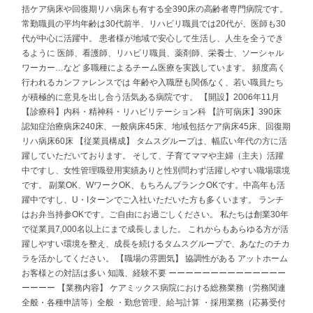
括ケア病床や回復期リハ病床も有する全390床の高齢者専門病院です。
常勤職員の平均年齢は30代前半、リハビリ職員では20代が、医師も30
代が中心に活躍中。 患者様が地域で安心して生活し、人生を全うでき
るように 医師、看護師、リハビリ職員、薬剤師、栄養士、ソーシャル
ワーカー…など 多職種によるチーム医療を実践しています。 頻度高く
行われるカンファレンスでは 年齢や入職歴も関係なく、若い職員たち
が積極的に意見を出し合う活気ある病院です。 【開設】2006年11月
【診療科】内科・精神科・リハビリテーション科 【許可病床】390床
認知症治療病床240床、一般病床45床、地域包括ケア病床45床、回復期
リハ病床60床 【従業員構成】 タムスグループは、幅広い年代の方に活
躍していただいております。 そして、子育てママや主婦（主夫）活躍
中ですし、女性管理職登用実績ありと性別問わず活躍しやすい職場環境
です。 副業OK、WワークOK、もちろんブランクOKです。中高年も活
躍中ですし、U・Iターンでご入社いただいた方も多くいます。 ランチ
はお弁当持参OKです。ご自由にお過ごしください。 私たちは創業30年
で従業員7,000名以上にまで成長しました。 これからもあらゆる方が活
躍しやすい環境を整え、成長を続けるタムスグループで、あなたのチカ
ラを活かしてください。 【職場の雰囲気】 協調性がある アットホーム
お客様との対話は多い 知識、経験不要 ーーーーーーーーーーーーーー
ーーーー 【業務内容】 ケアミックス病院における総務業務（労務関連
全般・各種申請等）全般 ・勤怠管理、給与計算 ・採用業務（応募受付