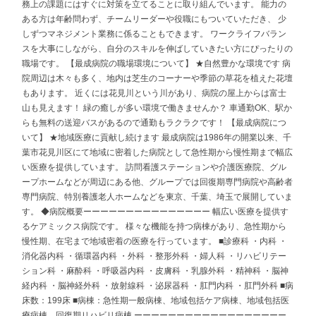
務上の課題にはすぐに対策を立てることに取り組んでいます。 能力の
ある方は年齢問わず、チームリーダーや役職にもついていただき、 少
しずつマネジメント業務に係ることもできます。 ワークライフバラン
スを大事にしながら、自分のスキルを伸ばしていきたい方にぴったりの
職場です。 【最成病院の職場環境について】 ★自然豊かな環境です 病
院周辺は木々も多く、地内は芝生のコーナーや季節の草花を植えた花壇
もあります。 近くには花見川という川があり、病院の屋上からは富士
山も見えます！ 緑の癒しが多い環境で働きませんか？ 車通勤OK、駅か
らも無料の送迎バスがあるので通勤もラクラクです！ 【最成病院につ
いて】 ★地域医療に貢献し続けます 最成病院は1986年の開業以来、千
葉市花見川区にて地域に密着した病院として急性期から慢性期まで幅広
い医療を提供しています。 訪問看護ステーションや介護医療院、グル
ープホームなどが周辺にある他、グループでは回復期専門病院や高齢者
専門病院、特別養護老人ホームなどを東京、千葉、埼玉で展開していま
す。 ◆病院概要ーーーーーーーーーーーーーーー 幅広い医療を提供す
るケアミックス病院です。 様々な機能を持つ病棟があり、急性期から
慢性期、在宅まで地域密着の医療を行っています。 ■診療科 ・内科 ・
消化器内科 ・循環器内科 ・外科 ・整形外科 ・婦人科 ・リハビリテー
ション科 ・麻酔科 ・呼吸器内科 ・皮膚科 ・乳腺外科 ・精神科 ・脳神
経内科 ・脳神経外科 ・放射線科 ・泌尿器科 ・肛門内科 ・肛門外科 ■病
床数：199床 ■病棟：急性期一般病棟、地域包括ケア病棟、地域包括医
療病棟、回復期リハビリ病棟 ーーーーーーーーーーーーーーーーーー