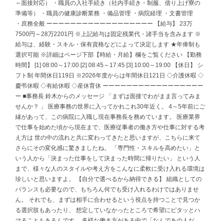
～面接対応） ・職員の入社手続き（社内手続き・制服、借り上げ寮の
準備等） ・職員の健康診断業務 ・備品管理 ・病院経理 ・文書管理
・庶務全般 ーーーーーーーーーーーーーーーーーー 【給与】 23万
7500円～28万2201円 ※上記給与は固定残業代・諸手当を含みます ※
給与は、経験・スキル・保有資格などによって決定します ★年俸制も
選択可能 ※詳細はページ下部【時給・月給】欄をご覧ください 【勤務
時間】 [1] 08:00～17:00 [2] 08:45～17:45 [3] 10:00～19:00 【休日】 シ
フト制 年間休日119日 ※2026年度からは年間休日121日 ◇介護休暇 ◇
慶弔休暇 ◇有給休暇 ◇産休育休 ーーーーーーーーーーーーーーーーー
ー ■事務長 鈴木からのメッセージ 「まずは面接でわがまま言ってみま
せんか？ 」 医療事務の世界に入ってかれこれ30年近く。 4～5年前にご
縁があって、この病院に入職し現在事務長を務めています。 医療業界
で仕事を始めた頃から現在まで、医療従事者の働き方や仕事に対する考
え方は 世の中の流れと共に変わってきたと思いますが、こちらに来て
さらにその変化感に驚きましたね。 「専門性・スキルを高めたい」と
いう人から「決まった仕事をして決まった時間に帰りたい」 という人
まで、様々な人のスタイルや考え方をこんなに柔軟に受け入れる環境は
珍しいと思いますよ。 【自分で選べるから納得できる】 組織としての
バランスも必要なので、もちろん何でも受け入れるわけではありませ
ん。 それでも、まずは相手に合わせるという視点を持つことで見つか
る選択肢もあったり、 想定していなかったところで希望にピタッとハ
マることもあるんです。 多様な働き方がある中で「なんであの人だ