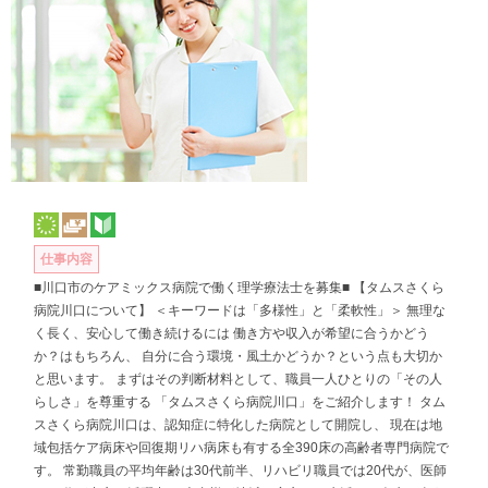
仕事内容
■川口市のケアミックス病院で働く理学療法士を募集■ 【タムスさくら
病院川口について】 ＜キーワードは「多様性」と「柔軟性」＞ 無理な
く長く、安心して働き続けるには 働き方や収入が希望に合うかどう
か？はもちろん、 自分に合う環境・風土かどうか？という点も大切か
と思います。 まずはその判断材料として、職員一人ひとりの「その人
らしさ」を尊重する 「タムスさくら病院川口」をご紹介します！ タム
スさくら病院川口は、認知症に特化した病院として開院し、 現在は地
域包括ケア病床や回復期リハ病床も有する全390床の高齢者専門病院で
す。 常勤職員の平均年齢は30代前半、リハビリ職員では20代が、医師