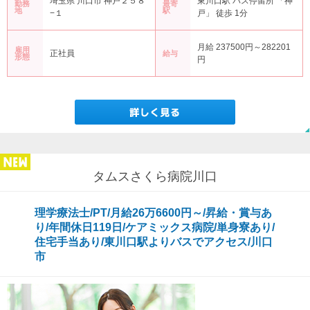
埼玉県 川口市 神戸２５８
東川口駅 バス停留所 「神
勤務
最寄
地
駅
−１
戸」 徒歩 1分
月給 237500円～282201
雇用
正社員
給与
形態
円
タムスさくら病院川口
理学療法士/PT/月給26万6600円～/昇給・賞与あ
り/年間休日119日/ケアミックス病院/単身寮あり/
住宅手当あり/東川口駅よりバスでアクセス/川口
市