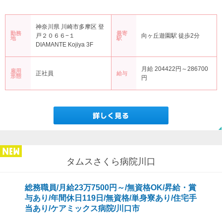
神奈川県 川崎市多摩区 登
勤務
最寄
戸２０６６−１
向ヶ丘遊園駅 徒歩2分
地
駅
DIAMANTE Kojiya 3F
月給 204422円～286700
雇用
正社員
給与
形態
円
タムスさくら病院川口
総務職員/月給23万7500円～/無資格OK/昇給・賞
与あり/年間休日119日/無資格/単身寮あり/住宅手
当あり/ケアミックス病院/川口市