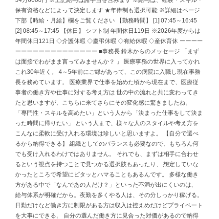
34万6600円 ※上記給与は諸手当を含みます ※給与は、経験・スキル・
保有資格などによって決定します ★年俸制も選択可能 ※詳細はページ
下部【時給・月給】欄をご覧ください 【勤務時間】 [1] 07:45～16:45
[2] 08:45～17:45 【休日】 シフト制 年間休日119日 ※2026年度からは
年間休日121日 ◇介護休暇 ◇慶弔休暇 ◇有給休暇 ◇産休育休 ーーーー
ーーーーーーーーーーーーーー ■事務長 鈴木からのメッセージ 「まず
は面接でわがまま言ってみませんか？ 」 医療事務の世界に入ってかれ
これ30年近く。 4～5年前にご縁があって、この病院に入職し現在事務
長を務めています。 医療業界で仕事を始めた頃から現在まで、医療従
事者の働き方や仕事に対する考え方は 世の中の流れと共に変わってき
たと思いますが、こちらに来てさらにその変化感に驚きましたね。
「専門性・スキルを高めたい」という人から「決まった仕事をして決ま
った時間に帰りたい」 という人まで、様々な人のスタイルや考え方を
こんなに柔軟に受け入れる環境は珍しいと思いますよ。 【自分で選べ
るから納得できる】 組織としてのバランスも必要なので、もちろん何
でも受け入れるわけではありません。 それでも、まずは相手に合わせ
るという視点を持つことで見つかる選択肢もあったり、 想定していな
かったところで希望にピタッとハマることもあるんです。 多様な働き
方がある中で「なんであの人だけ？」といった不満が出にくいのは、
給与体系が明確だから。夜勤を多くやる人は、その分しっかり稼げる。
日勤だけなど働き方に制限がある方は収入は控えめだけどプライベート
を大事にできる。 自分の選んだ働き方に見合った対価があるので納得