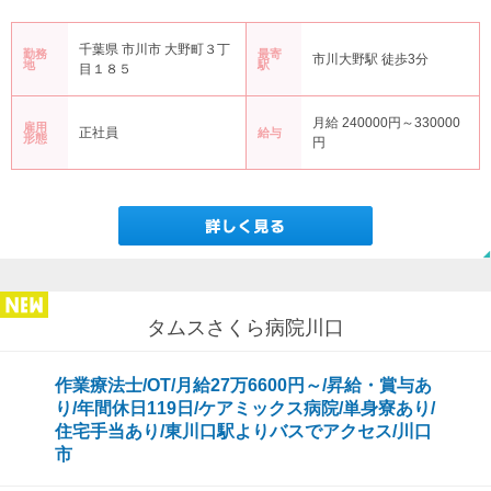
千葉県 市川市 大野町３丁
勤務
最寄
市川大野駅 徒歩3分
地
駅
目１８５
月給 240000円～330000
雇用
正社員
給与
形態
円
タムスさくら病院川口
作業療法士/OT/月給27万6600円～/昇給・賞与あ
り/年間休日119日/ケアミックス病院/単身寮あり/
住宅手当あり/東川口駅よりバスでアクセス/川口
市