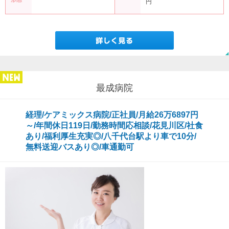
円
最成病院
経理/ケアミックス病院/正社員/月給26万6897円
～/年間休日119日/勤務時間応相談/花見川区/社食
あり/福利厚生充実◎/八千代台駅より車で10分/
無料送迎バスあり◎/車通勤可