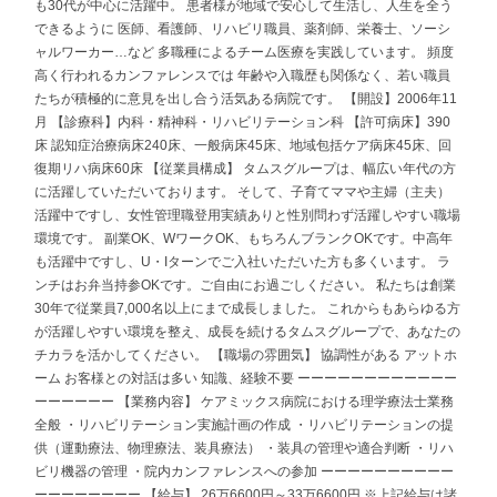
も30代が中心に活躍中。 患者様が地域で安心して生活し、人生を全う
できるように 医師、看護師、リハビリ職員、薬剤師、栄養士、ソーシ
ャルワーカー…など 多職種によるチーム医療を実践しています。 頻度
高く行われるカンファレンスでは 年齢や入職歴も関係なく、若い職員
たちが積極的に意見を出し合う活気ある病院です。 【開設】2006年11
月 【診療科】内科・精神科・リハビリテーション科 【許可病床】390
床 認知症治療病床240床、一般病床45床、地域包括ケア病床45床、回
復期リハ病床60床 【従業員構成】 タムスグループは、幅広い年代の方
に活躍していただいております。 そして、子育てママや主婦（主夫）
活躍中ですし、女性管理職登用実績ありと性別問わず活躍しやすい職場
環境です。 副業OK、WワークOK、もちろんブランクOKです。中高年
も活躍中ですし、U・Iターンでご入社いただいた方も多くいます。 ラ
ンチはお弁当持参OKです。ご自由にお過ごしください。 私たちは創業
30年で従業員7,000名以上にまで成長しました。 これからもあらゆる方
が活躍しやすい環境を整え、成長を続けるタムスグループで、あなたの
チカラを活かしてください。 【職場の雰囲気】 協調性がある アットホ
ーム お客様との対話は多い 知識、経験不要 ーーーーーーーーーーーー
ーーーーーー 【業務内容】 ケアミックス病院における理学療法士業務
全般 ・リハビリテーション実施計画の作成 ・リハビリテーションの提
供（運動療法、物理療法、装具療法） ・装具の管理や適合判断 ・リハ
ビリ機器の管理 ・院内カンファレンスへの参加 ーーーーーーーーーー
ーーーーーーーー 【給与】 26万6600円～33万6600円 ※上記給与は諸