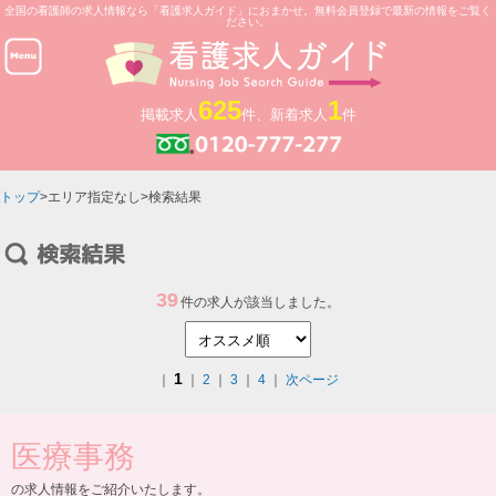
全国の看護師の求人情報なら「看護求人ガイド」におまかせ。無料会員登録で最新の情報をご覧く
ださい。
625
1
掲載求人
件、新着求人
件
トップ
>エリア指定なし>検索結果
39
件の求人が該当しました。
1
｜
｜
2
｜
3
｜
4
｜
次ページ
医療事務
の求人情報をご紹介いたします。