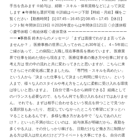
手当を含みます ※給与は、経験・スキル・保有資格などによって決定
します ★年俸制も選択可能 ※詳細はページ下部【時給・月給】欄をご
覧ください 【勤務時間】 [1] 07:45～16:45 [2] 08:45～17:45 【休日】
シフト制 年間休日119日 ※2026年度からは年間休日121日 ◇介護休暇
◇慶弔休暇 ◇有給休暇 ◇産休育休 ーーーーーーーーーーーーーーーー
ーー ■事務長 鈴木からのメッセージ 「まずは面接でわがまま言ってみ
ませんか？ 」 医療事務の世界に入ってかれこれ30年近く。 4～5年前に
ご縁があって、この病院に入職し現在事務長を務めています。 医療業
界で仕事を始めた頃から現在まで、医療従事者の働き方や仕事に対する
考え方は 世の中の流れと共に変わってきたと思いますが、こちらに来
てさらにその変化感に驚きましたね。 「専門性・スキルを高めたい」
という人から「決まった仕事をして決まった時間に帰りたい」 という
人まで、様々な人のスタイルや考え方をこんなに柔軟に受け入れる環境
は珍しいと思いますよ。 【自分で選べるから納得できる】 組織として
のバランスも必要なので、もちろん何でも受け入れるわけではありませ
ん。 それでも、まずは相手に合わせるという視点を持つことで見つか
る選択肢もあったり、 想定していなかったところで希望にピタッとハ
マることもあるんです。 多様な働き方がある中で「なんであの人だ
け？」といった不満が出にくいのは、 給与体系が明確だから。夜勤を
多くやる人は、その分しっかり稼げる。 日勤だけなど働き方に制限が
ある方は収入は控えめだけどプライベートを大事にできる。 自分の選