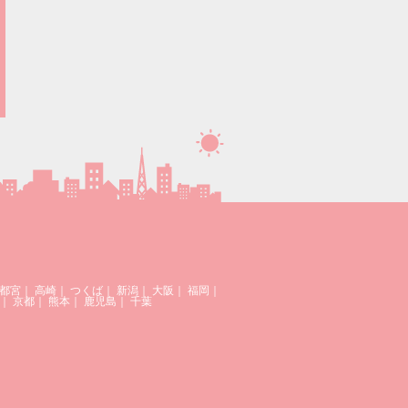
都宮
｜
高崎
｜
つくば
｜
新潟
｜
大阪
｜
福岡
｜
｜
京都
｜
熊本
｜
鹿児島
｜
千葉