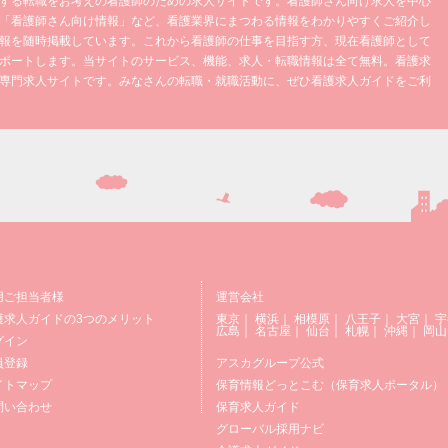
する転職をお考えの看護師のための求人サイトです。看護師さん向け求人を中心
「看護師さん向け情報」など、看護業界にまつわる情報をわかりやすくご紹介し
報を随時掲載しています。これから看護師の仕事を目指す方、現在看護師として
ポートします。当サイトのサービス、機能、求人・転職情報は全て無料。看護求
専門求人サイトです。みなさんの転職・就職活動に、ぜひ看護求人ガイドをご利
用ご担当者様
運営会社
護求人ガイドの3つのメリット
東京
｜
横浜
｜
相模原
｜
八王子
｜
大宮
｜
宇
広島
｜
名古屋
｜
仙台
｜
札幌
｜
沖縄
｜
岡山
グイン
員登録
アスカグループ公式
イトマップ
保育情報どっとこむ（保育求人ポータル）
問い合わせ
保育求人ガイド
グローバル採用ナビ