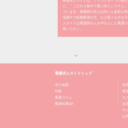
看護求人ガイドは、アスカグループの運営
に、「こだわり条件で選ぶ求人システム」
ています。看護師の求人以外にも多彩な情
活躍中で転職希望の方、など様々な方をサ
人ガイドは看護師さんを中心とした看護の
用ください。
看護求人ガイドトップ
求人検索
採
特集
看
看護コラム
ロ
看護転職QA
会
サ
お