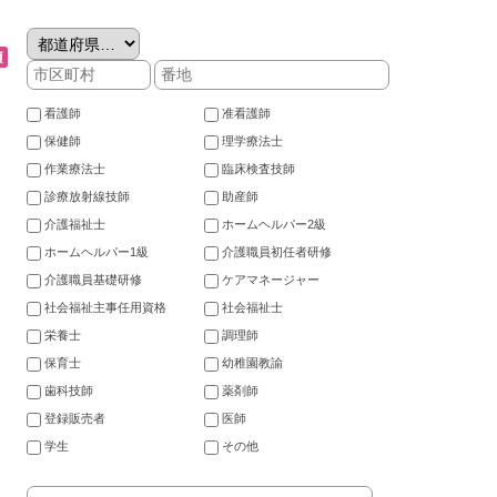
看護師
准看護師
保健師
理学療法士
作業療法士
臨床検査技師
診療放射線技師
助産師
介護福祉士
ホームヘルパー2級
ホームヘルパー1級
介護職員初任者研修
介護職員基礎研修
ケアマネージャー
社会福祉主事任用資格
社会福祉士
栄養士
調理師
保育士
幼稚園教諭
歯科技師
薬剤師
登録販売者
医師
学生
その他