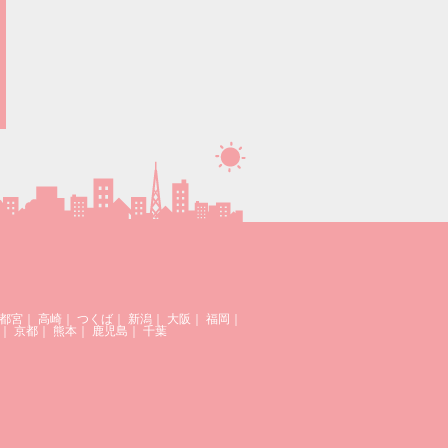
都宮
｜
高崎
｜
つくば
｜
新潟
｜
大阪
｜
福岡
｜
｜
京都
｜
熊本
｜
鹿児島
｜
千葉