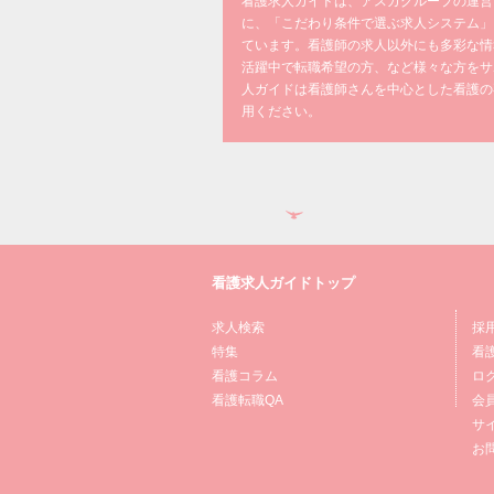
看護求人ガイドは、アスカグループの運営
に、「こだわり条件で選ぶ求人システム」
ています。看護師の求人以外にも多彩な情
活躍中で転職希望の方、など様々な方をサ
人ガイドは看護師さんを中心とした看護の
用ください。
看護求人ガイドトップ
求人検索
採
特集
看
看護コラム
ロ
看護転職QA
会
サ
お