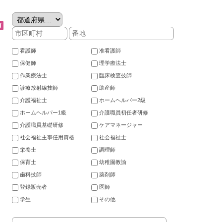
看護師
准看護師
保健師
理学療法士
作業療法士
臨床検査技師
診療放射線技師
助産師
介護福祉士
ホームヘルパー2級
ホームヘルパー1級
介護職員初任者研修
介護職員基礎研修
ケアマネージャー
社会福祉主事任用資格
社会福祉士
栄養士
調理師
保育士
幼稚園教諭
歯科技師
薬剤師
登録販売者
医師
学生
その他