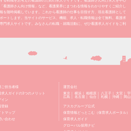
する転職をお考えの看護師のための求人サイトです。看護師さん向け求人を中心
「看護師さん向け情報」など、看護業界にまつわる情報をわかりやすくご紹介し
報を随時掲載しています。これから看護師の仕事を目指す方、現在看護師として
ポートします。当サイトのサービス、機能、求人・転職情報は全て無料。看護求
専門求人サイトです。みなさんの転職・就職活動に、ぜひ看護求人ガイドをご利
用ご担当者様
運営会社
護求人ガイドの3つのメリット
東京
｜
横浜
｜
相模原
｜
八王子
｜
大宮
｜
宇
広島
｜
名古屋
｜
仙台
｜
札幌
｜
沖縄
｜
岡山
グイン
員登録
アスカグループ公式
イトマップ
保育情報どっとこむ（保育求人ポータル）
問い合わせ
保育求人ガイド
グローバル採用ナビ