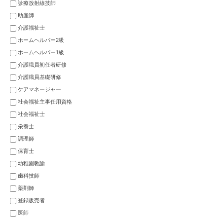
診療放射線技師
助産師
介護福祉士
ホームヘルパー2級
ホームヘルパー1級
介護職員初任者研修
介護職員基礎研修
ケアマネージャー
社会福祉主事任用資格
社会福祉士
栄養士
調理師
保育士
幼稚園教諭
歯科技師
薬剤師
登録販売者
医師