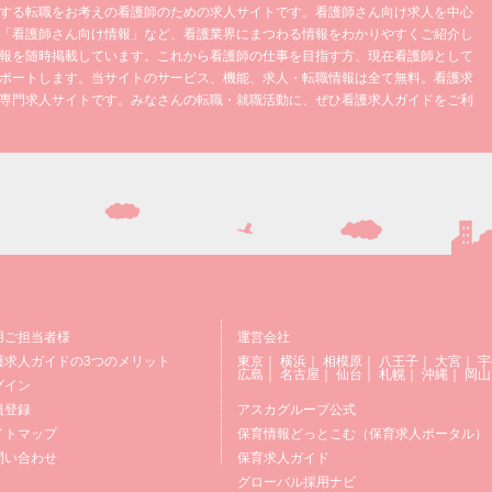
する転職をお考えの看護師のための求人サイトです。看護師さん向け求人を中心
「看護師さん向け情報」など、看護業界にまつわる情報をわかりやすくご紹介し
報を随時掲載しています。これから看護師の仕事を目指す方、現在看護師として
ポートします。当サイトのサービス、機能、求人・転職情報は全て無料。看護求
専門求人サイトです。みなさんの転職・就職活動に、ぜひ看護求人ガイドをご利
用ご担当者様
運営会社
護求人ガイドの3つのメリット
東京
｜
横浜
｜
相模原
｜
八王子
｜
大宮
｜
宇
広島
｜
名古屋
｜
仙台
｜
札幌
｜
沖縄
｜
岡山
グイン
員登録
アスカグループ公式
イトマップ
保育情報どっとこむ（保育求人ポータル）
問い合わせ
保育求人ガイド
グローバル採用ナビ