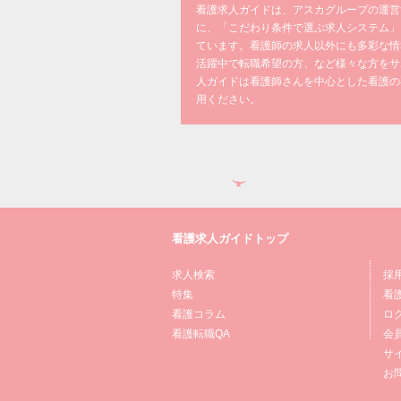
看護求人ガイドは、アスカグループの運営
に、「こだわり条件で選ぶ求人システム」
ています。看護師の求人以外にも多彩な情
活躍中で転職希望の方、など様々な方をサ
人ガイドは看護師さんを中心とした看護の
用ください。
看護求人ガイドトップ
求人検索
採
特集
看
看護コラム
ロ
看護転職QA
会
サ
お