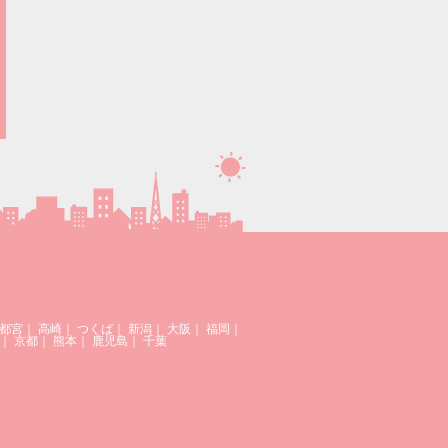
都宮
｜
高崎
｜
つくば
｜
新潟
｜
大阪
｜
福岡
｜
｜
京都
｜
熊本
｜
鹿児島
｜
千葉