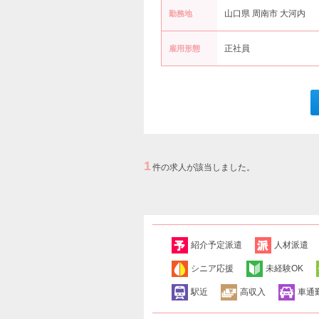
山口県 周南市 大河内
勤務地
正社員
雇用形態
1
件の求人が該当しました。
紹介予定派遣
人材派遣
シニア応援
未経験OK
駅近
高収入
車通