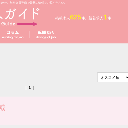
まかせ。無料会員登録で最新の情報をご覧ください。
625
1
掲載求人
件、新着求人
件
1
｜
｜
域