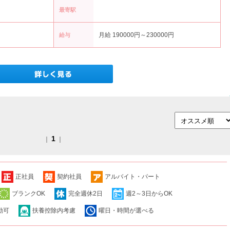
最寄駅
月給 190000円～230000円
給与
1
｜
｜
正社員
契約社員
アルバイト・パート
ブランクOK
完全週休2日
週2～3日からOK
勤可
扶養控除内考慮
曜日・時間が選べる