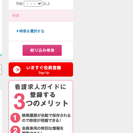
月給
以上
特長
▼特長を選択する